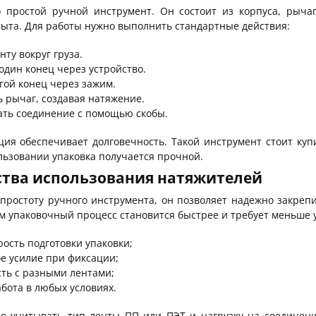
о простой ручной инструмент. Он состоит из корпуса, рыча
пыта. Для работы нужно выполнить стандартные действия:
нту вокруг груза.
один конец через устройство.
гой конец через зажим.
 рычаг, создавая натяжение.
ть соединение с помощью скобы.
ция обеспечивает долговечность. Такой инструмент стоит ку
ьзовании упаковка получается прочной.
тва использования натяжителей
простоту ручного инструмента, он позволяет надежно закреп
ом упаковочный процесс становится быстрее и требует меньше
рость подготовки упаковки;
е усилие при фиксации;
ть с разными лентами;
бота в любых условиях.
о учитывать тип ленты ПП или ПЭТ и нагрузку на соединени