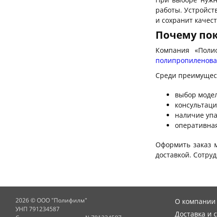
работы. Устройст
и сохранит качест
Почему по
Компания «Поли
полипропиленова
Среди преимущест
выбор модел
консультаци
наличие упа
оперативная
Оформить заказ 
доставкой. Сотру
2026 © ООО "Полифилм"
О компании
УНП 791234587
Доставка и 