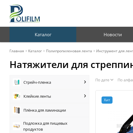
Профессиональная
упаковка для бизнеса
Каталог
Новости
Главная
Каталог
Полипропиленовая лента
Инструмент для лен
Натяжители для стреппи
По дате
По алфа
Стрейч-пленка
Клейкие ленты
Хит
Плёнка для ламинации
Подложка для пищевых
продуктов