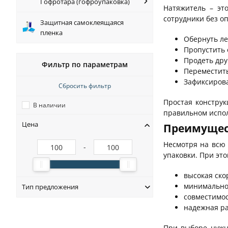
Гофротара (гофроупаковка)
Натяжитель – эт
сотрудники без о
Защитная самоклеящаяся
пленка
Обернуть ле
Пропустить 
Продеть дру
Фильтр по параметрам
Переместить
Зафиксирова
Сбросить фильтр
Простая конструк
В наличии
правильном испол
Цена
Преимущес
Несмотря на всю 
-
упаковки. При эт
высокая ско
минимально
Тип предложения
совместимос
надежная ра
При выборе нужн