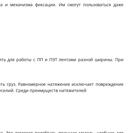
га и механизма фиксации. Им смогут пользоваться даже
пить для работы с ПП и ПЭТ лентами разной ширины. При
ить груз. Равномерное натяжение исключает повреждение
 усилий. Среди преимуществ натяжителей:
е. Это поможет подобрать прочную модель, удобную для