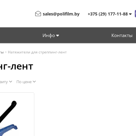
sales@polifilm.by
+375 (29) 177-11-88
Инфо
Контакты
ты
Натяжители для стреппинг-лент
нг-лент
виту
По цене