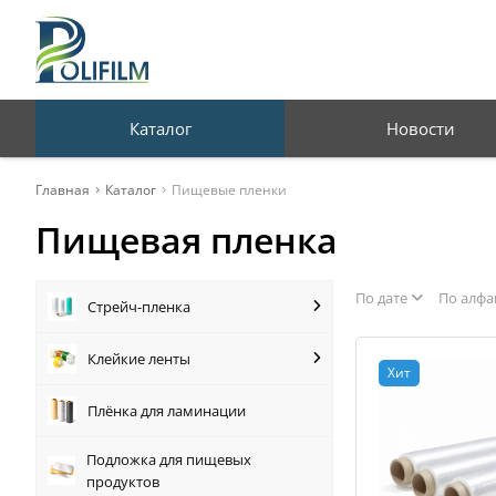
Профессиональная
упаковка для бизнеса
Каталог
Новости
Главная
Каталог
Пищевые пленки
Пищевая пленка
По дате
По алфа
Стрейч-пленка
Клейкие ленты
Хит
Плёнка для ламинации
Подложка для пищевых
продуктов