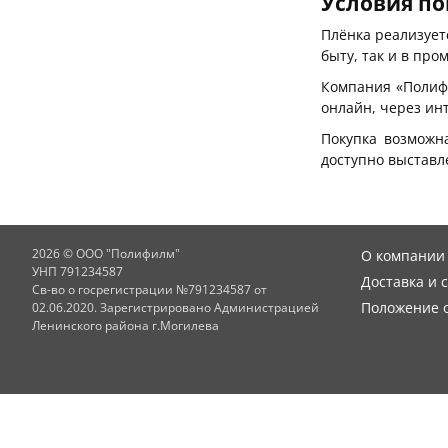
Условия по
Плёнка реализует
быту, так и в пр
Компания «Полиф
онлайн, через ин
Покупка возможн
доступно выставле
2026 © ООО "Полифилм"
О компании
УНП 791234587
Доставка и 
Св-во о госрегистрации №791234587 от
Положение о
02.06.2020. Зарегистрировано Администрацией
Ленинского района г.Могилева