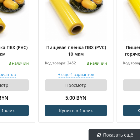
ка ПВХ (PVC)
Пищевая плёнка ПВХ (PVC)
Пищев
мкм
10 мкм
горяче
В наличии
В наличии
Код товара: 2452
Код това
ариантов
+ еще 4 вариантов
мотр
Просмотр
 BYN
5.00 BYN
 1 клик
Купить в 1 клик
К
Показать ещё