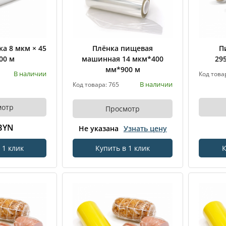
а 8 мкм × 45
Плёнка пищевая
П
300 м
машинная 14 мкм*400
29
мм*900 м
В наличии
Код това
В наличии
Код товара: 765
мотр
Просмотр
 BYN
Не указана
Узнать цену
 1 клик
Купить в 1 клик
К