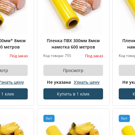
400мм* 8мкм
Пленка ПВХ 300мм 8мкм
Пленк
00 метров
намотка 600 метров
нам
Под заказ
Под заказ
Код товара: 755
Код това
мотр
Просмотр
Узнать цену
Не указана
Узнать цену
Не ук
 1 клик
Купить в 1 клик
К
Хит
Хит