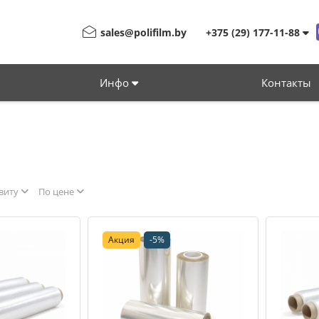
sales@polifilm.by
+375 (29) 177-11-88
Инфо
Контакты
виту
По цене
Акция
-5%