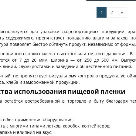
1
2
»
используется для упаковки скоропортящейся продукции, хр
ть содержимого, препятствует попаданию влаги и запахов, п
тура позволяет быстро обтянуть продукт, независимо от формы.
первичного полиэтилена высокого или низкого давления. В 
ется от 7 до 20 мкм, ширина — от 250 до 500 мм. Выпуска
 линий, служб доставки и заведений общественного питания.
ный, не препятствует визуальному контролю продукта, устойч
яса, хлеба и замороженной продукции.
тва использования пищевой пленки
а остаётся востребованной в торговле и быту благодаря те
ть без применения оборудования;
ть с многими типами лотков, коробок, контейнеров;
апаха и влияния на вкус;