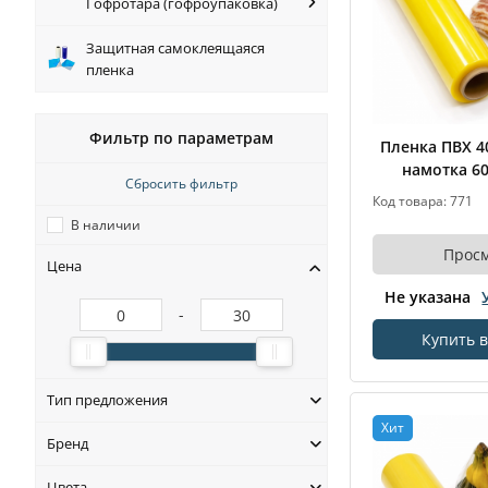
Гофротара (гофроупаковка)
Защитная самоклеящаяся
пленка
Фильтр по параметрам
Пленка ПВХ 
намотка 6
Сбросить фильтр
Код товара: 771
В наличии
Прос
Цена
Не указана
-
Купить в
Тип предложения
Хит
Бренд
Цвета