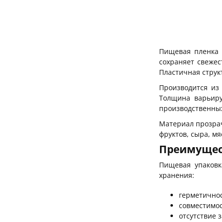
Пищевая пленка 
сохраняет свежес
Пластичная струк
Производится из 
Толщина варьиру
производственных
Материал прозрач
фруктов, сыра, м
Преимущес
Пищевая упаковк
хранения:
герметичнос
совместимос
отсутствие з