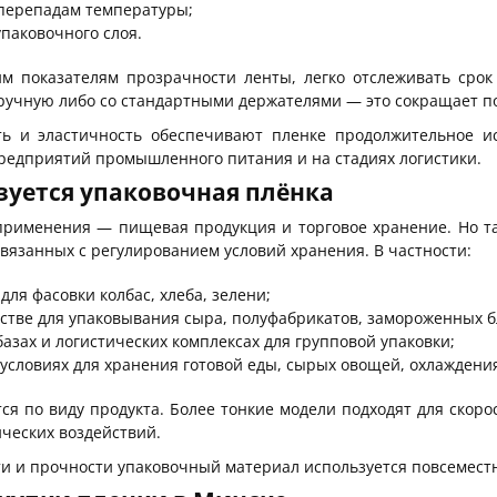
 перепадам температуры;
упаковочного слоя.
м показателям прозрачности ленты, легко отслеживать срок 
ручную либо со стандартными держателями — это сокращает п
ть и эластичность обеспечивают пленке продолжительное ис
предприятий промышленного питания и на стадиях логистики.
зуется упаковочная плёнка
применения — пищевая продукция и торговое хранение. Но т
связанных с регулированием условий хранения. В частности:
для фасовки колбас, хлеба, зелени;
стве для упаковывания сыра, полуфабрикатов, замороженных б
 базах и логистических комплексах для групповой упаковки;
условиях для хранения готовой еды, сырых овощей, охлаждени
ся по виду продукта. Более тонкие модели подходят для скор
ческих воздействий.
ти и прочности упаковочный материал используется повсемест