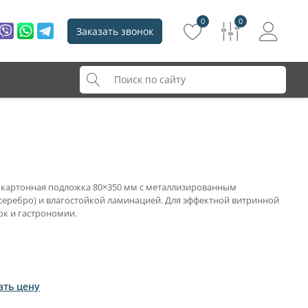
0
0
Заказать звонок
 картонная подложка 80×350 мм с металлизированным
серебро) и влагостойкой ламинацией. Для эффектной витринной
ок и гастрономии.
ать цену