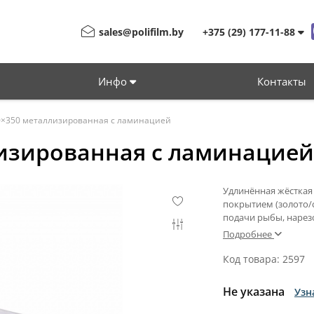
sales@polifilm.by
+375 (29) 177-11-88
Инфо
Контакты
0×350 металлизированная с ламинацией
изированная с ламинацией
Удлинённая жёсткая
покрытием (золото/
подачи рыбы, нарез
Подробнее
Код товара: 2597
Не указана
Узн