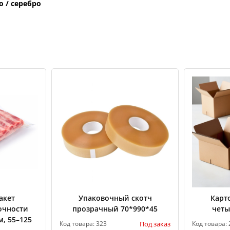
о / серебро
акет
Упаковочный скотч
Карт
очности
прозрачный 70*990*45
четы
м, 55–125
Под заказ
Код товара: 323
Код товара: