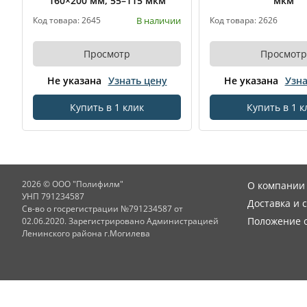
160×200 мм, 55–115 мкм
мкм
В наличии
Код товара: 2645
Код товара: 2626
Просмотр
Просмотр
Не указана
Узнать цену
Не указана
Узна
Купить в 1 клик
Купить в 1 к
2026 © ООО "Полифилм"
О компании
УНП 791234587
Доставка и 
Св-во о госрегистрации №791234587 от
Положение о
02.06.2020. Зарегистрировано Администрацией
Ленинского района г.Могилева