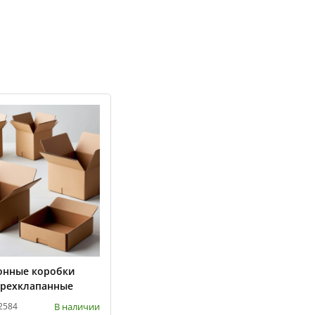
онные коробки
рехклапанные
В наличии
 2584