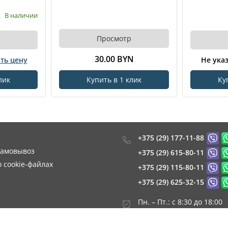
В наличии
Просмотр
30.00 BYN
ть цену
Не ука
лик
Купить в 1 клик
Ку
+375 (29) 177-11-88
самовывоз
+375 (29) 615-80-11
 cookie-файлах
+375 (29) 115-80-11
+375 (29) 625-32-15
Пн. – Пт.: с 8:30 до 18:00
Сб. - Вс.: выходной