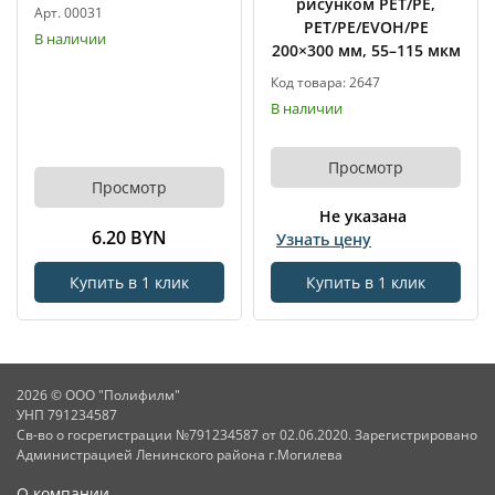
рисунком PET/PE,
Арт. 00031
PET/PE/EVOH/PE
В наличии
200×300 мм, 55–115 мкм
Код товара: 2647
В наличии
Просмотр
Просмотр
Не указана
6.20 BYN
Узнать цену
Купить в 1 клик
Купить в 1 клик
2026 © ООО "Полифилм"
УНП 791234587
Св-во о госрегистрации №791234587 от 02.06.2020. Зарегистрировано
Администрацией Ленинского района г.Могилева
О компании