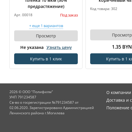
плёнка 10 мкм (50%
коричневый 48
предрастяжение)
Код товара: 302
Под заказ
Арт. 00018
+ еще 1 вариантов
Просмотр
Просмотр
1.35 BYN
Не указана
Узнать цену
Купить в 1 клик
Купить в 1 к
2026 © ООО "Полифилм"
О компании
УНП 791234587
Доставка и 
Св-во о госрегистрации №791234587 от
Положение о
02.06.2020. Зарегистрировано Администрацией
Ленинского района г.Могилева