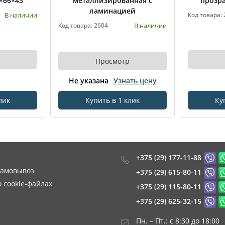
×66×43
металлизированная с
прозр
ламинацией
В наличии
Код товара: 
В наличии
Код товара: 2604
Просмотр
Не указана
Узнать цену
лик
Купить в 1 клик
Ку
+375 (29) 177-11-88
самовывоз
+375 (29) 615-80-11
 cookie-файлах
+375 (29) 115-80-11
+375 (29) 625-32-15
Пн. – Пт.: с 8:30 до 18:00