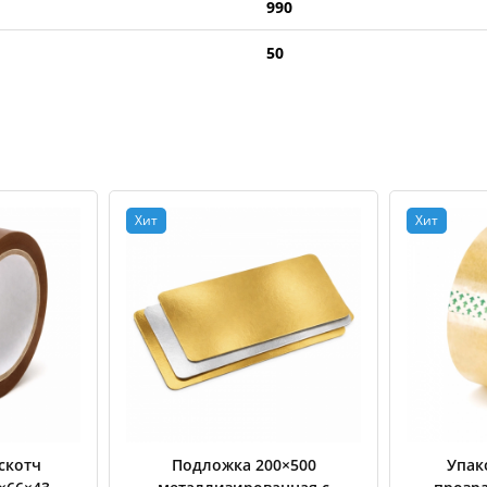
990
50
Хит
Хит
скотч
Подложка 200×500
Упак