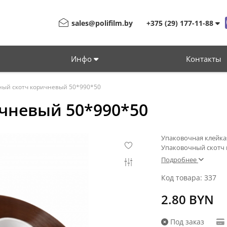
sales@polifilm.by
+375 (29) 177-11-88
Инфо
Контакты
ный скотч коричневый 50*990*50
чневый 50*990*50
Упаковочная клейкая
Упаковочный скотч 
Подробнее
Код товара: 337
2.80 BYN
Под заказ