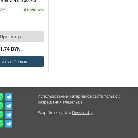
ачный 48*100*40
В наличии
294
Просмотр
1.74 BYN
пить в 1 клик
Использование материалов сайта только с
разрешения владельца.
Разработка сайта
Dessites.by