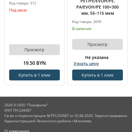
PET/PE/EVOH/PE,
Код товара: 312
PA/EVOH/PE 100×300
Под заказ
мм, 55–115 мкм
Код товара: 2659
В наличии
Просмотр
Просмотр
Не указана
19.50 BYN
Узнать цену
Купить в 1 клик
Купить в 1 клик
2026 © ООО "Полифилм"
УНП 791234587
Св-во о госрегистрации №791234587 от 02.06.2020. Зарегистрировано
Администрацией Ленинского района г.Могилева
О компании