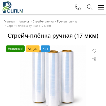
Телефоны
Главная
Каталог
Стрейч-пленка
Ручная пленка
Стрейч-плёнка ручная (17 мкм)
+375 (29) 177-11-88
Стрейч-плёнка ручная (17 мкм)
Офис
+375 (29) 615-80-11
Новинка!
Акция
Хит
Отдел продаж
+375 (29) 115-80-11
Отдел продаж
+375 (29) 625-32-15
Отдел продаж