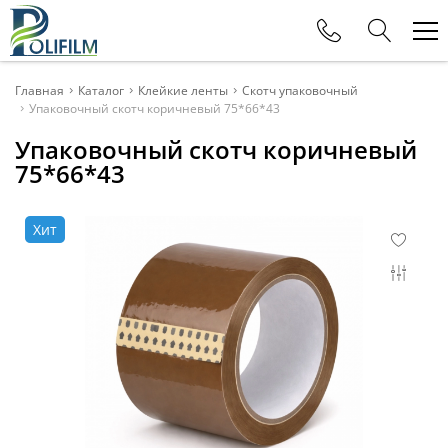
Телефоны
Главная
Каталог
Клейкие ленты
Скотч упаковочный
Упаковочный скотч коричневый 75*66*43
+375 (29) 177-11-88
Упаковочный скотч коричневый
Офис
75*66*43
+375 (29) 615-80-11
Отдел продаж
Хит
+375 (29) 115-80-11
Отдел продаж
+375 (29) 625-32-15
Отдел продаж