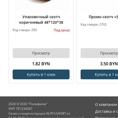
Упаковочный скотч
Промо-скотч «
коричневый 48*120*38
Код товара: 2702
Под заказ
Код товара: 290
Просмотр
Просмотр
1.82 BYN
3.50 BYN
Купить в 1 клик
Купить в 1 к
2026 © ООО "Полифилм"
О компании
УНП 791234587
Доставка и 
Св-во о госрегистрации №791234587 от