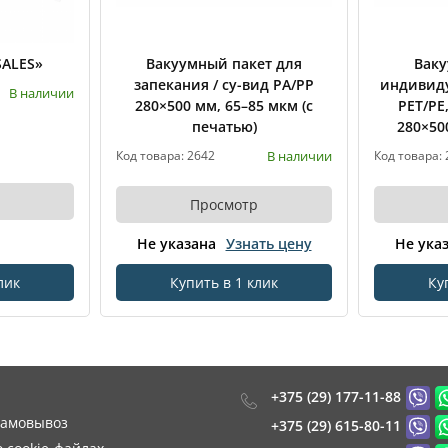
SALES»
Вакуумный пакет для
Ваку
запекания / су-вид PA/PP
индивид
В наличии
280×500 мм, 65–85 мкм (с
PET/PE
печатью)
280×50
В наличии
Код товара: 2642
Код товара:
Просмотр
Не указана
Узнать цену
Не ука
лик
Купить в 1 клик
Ку
+375 (29) 177-11-88
самовывоз
+375 (29) 615-80-11