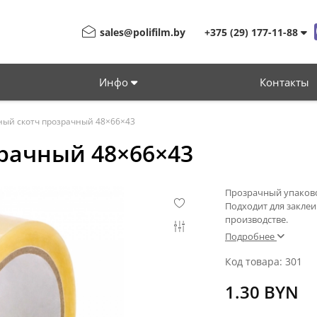
sales@polifilm.by
+375 (29) 177-11-88
Инфо
Контакты
ный скотч прозрачный 48×66×43
рачный 48×66×43
Прозрачный упаково
Подходит для заклеи
производстве.
Подробнее
Код товара: 301
1.30 BYN