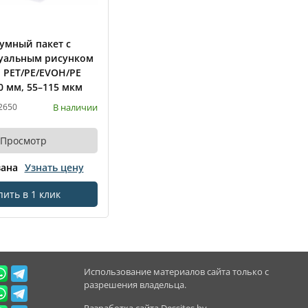
умный пакет с
уальным рисунком
, PET/PE/EVOH/PE
0 мм, 55–115 мкм
В наличии
 2650
Просмотр
зана
Узнать цену
пить в 1 клик
Использование материалов сайта только с
разрешения владельца.
Разработка сайта
Dessites.by