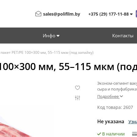
sales@polifilm.by
+375 (29) 177-11-88
Инфо
Контакты
пакет PET/PE 100×300 мм, 55–115 мкм (под запайку)
00×300 мм, 55–115 мкм (под
Эконом-сегмент ваку
сыра и полуфабрикат
Подробнее
Код товара: 2607
Не указана
Узн
В наличии