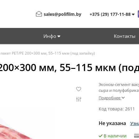
sales@polifilm.by
+375 (29) 177-11-88
Инфо
Контакты
пакет PET/PE 200×300 мм, 55–115 мкм (под запайку)
00×300 мм, 55–115 мкм (под
Эконом-сегмент ваку
сыра и полуфабрикат
Подробнее
Код товара: 2611
Не указана
Узн
В наличии