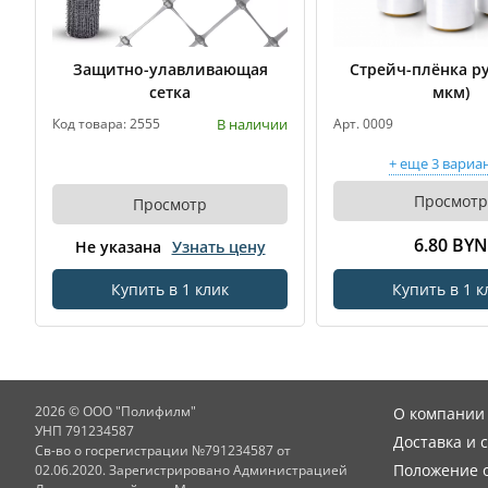
Защитно-улавливающая
Стрейч-плёнка ру
сетка
мкм)
В наличии
Код товара: 2555
Арт. 0009
+ еще 3 вариа
Просмотр
Просмотр
6.80 BYN
Не указана
Узнать цену
Купить в 1 клик
Купить в 1 к
2026 © ООО "Полифилм"
О компании
УНП 791234587
Доставка и 
Св-во о госрегистрации №791234587 от
Положение о
02.06.2020. Зарегистрировано Администрацией