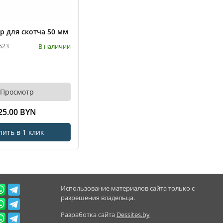
р для скотча 50 мм
В наличии
523
Просмотр
25.00 BYN
пить в 1 клик
Использование материалов сайта только с
разрешения владельца.
Разработка сайта
Dessites.by