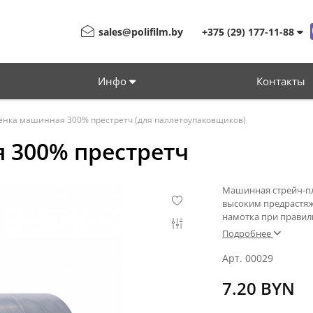
sales@polifilm.by
+375 (29) 177-11-88
Инфо
Контакты
ёнка машинная 300% престретч (для паллетоупаковщиков)
 300% престретч
Машинная стрейч-пл
высоким предрастяж
намотка при правил
Подробнее
Арт. 00029
7.20 BYN