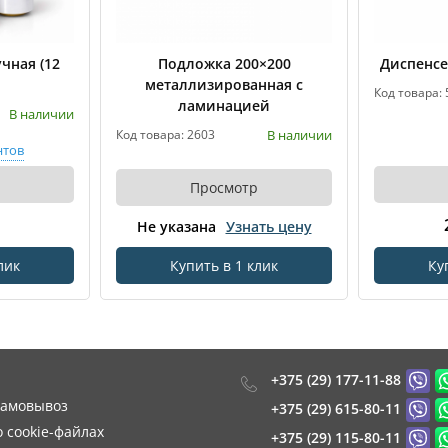
чная (12
Подложка 200×200
Диспенсе
металлизированная с
Код товара: 
ламинацией
В наличии
В наличии
Код товара: 2603
нтов
Просмотр
Не указана
Узнать цену
лик
Купить в 1 клик
Ку
+375 (29) 177-11-88
самовывоз
+375 (29) 615-80-11
 cookie-файлах
+375 (29) 115-80-11