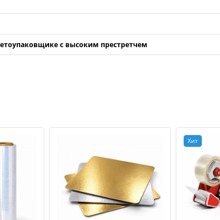
летоупаковщике с высоким престретчем
Хит