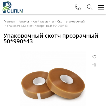
Телефоны
Главная
Каталог
Клейкие ленты
Скотч упаковочный
Упаковочный скотч прозрачный 50*990*43
+375 (29) 177-11-88
Упаковочный скотч прозрачный
Офис
50*990*43
+375 (29) 615-80-11
Отдел продаж
+375 (29) 115-80-11
Отдел продаж
+375 (29) 625-32-15
Отдел продаж