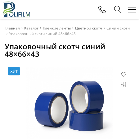
Телефоны
Главная
Каталог
Клейкие ленты
Цветной скотч
Синий скотч
Упаковочный скотч синий 48×66×43
+375 (29) 177-11-88
Упаковочный скотч синий
Офис
48×66×43
+375 (29) 615-80-11
Отдел продаж
Хит
+375 (29) 115-80-11
Отдел продаж
+375 (29) 625-32-15
Отдел продаж